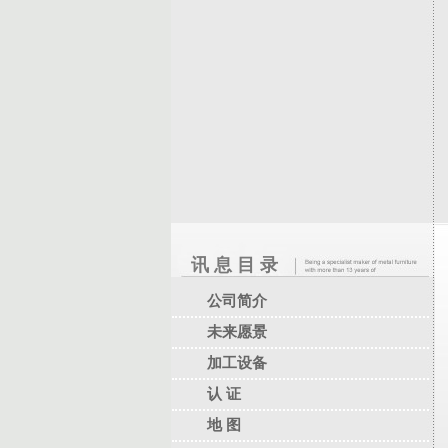
讯 息 目 录
公司简介
未来愿景
加工设备
认 证
地 图