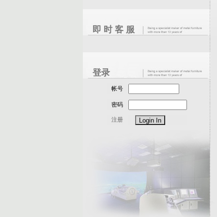
即 时 客 服
登录
帐号
密码
注册